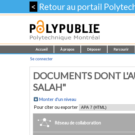
<
Retour au portail Polyte
Accueil
À propos
Déposer
Parcourir
Se connecter
DOCUMENTS DONT L'AU
SALAH"
Monter d'un niveau
Pour citer ou exporter
Réseau de collaboration