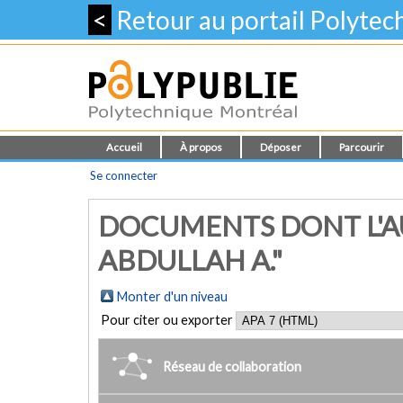
<
Retour au portail Polyte
Accueil
À propos
Déposer
Parcourir
Se connecter
DOCUMENTS DONT L'AU
ABDULLAH A."
Monter d'un niveau
Pour citer ou exporter
Réseau de collaboration