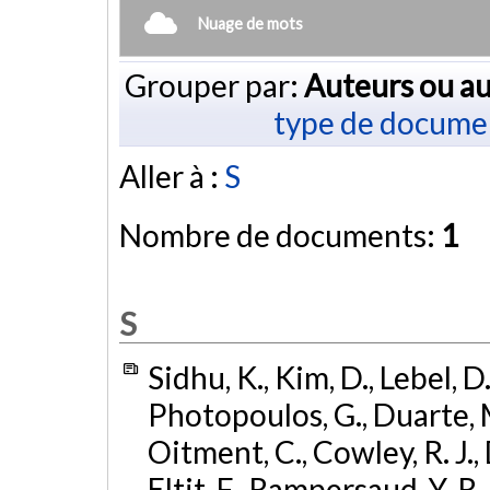
Nuage de mots
Grouper par:
Auteurs ou au
type de docume
Aller à :
S
Nombre de documents:
1
S
Sidhu, K., Kim, D., Lebel, D
Photopoulos, G., Duarte, M.
Oitment, C., Cowley, R. J.,
Eltit, F., Rampersaud, Y. R.