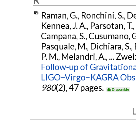
R
Raman, G., Ronchini, S., D
Kennea, J. A., Parsotan, T.,
Campana, S., Cusumano, G., 
Pasquale, M., Dichiara, S.,
P. M., Melandri, A., ... Zwei
Follow-up of Gravitationa
LIGO–Virgo–KAGRA Obse
980
(2), 47 pages.
Disponible
L