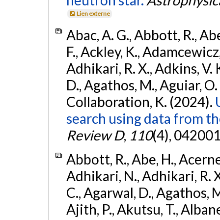
neutron star.
Astrophysica
Lien externe
Abac, A. G., Abbott, R., Ab
F., Ackley, K., Adamcewicz, 
Adhikari, R. X., Adkins, V. 
D., Agathos, M., Aguiar, O. D.,
Collaboration, K. (2024).
search using data from 
Review D
,
110
(4), 042001
Abbott, R., Abe, H., Acernes
Adhikari, N., Adhikari, R. X.
C., Agarwal, D., Agathos, M.,
Ajith, P., Akutsu, T., Albanesi