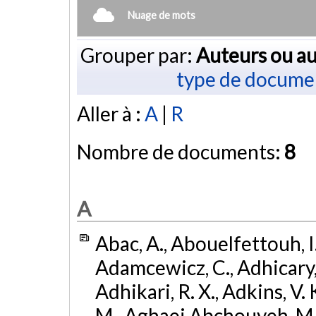
Nuage de mots
Grouper par:
Auteurs ou au
type de docume
Aller à :
A
|
R
Nombre de documents:
8
A
Abac, A., Abouelfettouh, I.,
Adamcewicz, C., Adhicary, S
Adhikari, R. X., Adkins, V. 
M., Aghaei Abchouyeh, M.,