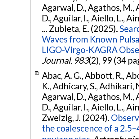
Agarwal, D., Agathos, M.,
D., Aguilar, I., Aiello, L., Ai
... Zubieta, E. (2025).
Sear
Waves from Known Pulsars
LIGO-Virgo-KAGRA Obser
Journal
,
983
(2), 99 (34 pa
Abac, A. G., Abbott, R., Ab
K., Adhicary, S., Adhikari, N
Agarwal, D., Agathos, M.,
D., Aguilar, I., Aiello, L., Ain
Zweizig, J. (2024).
Observa
the coalescence of a 2.5