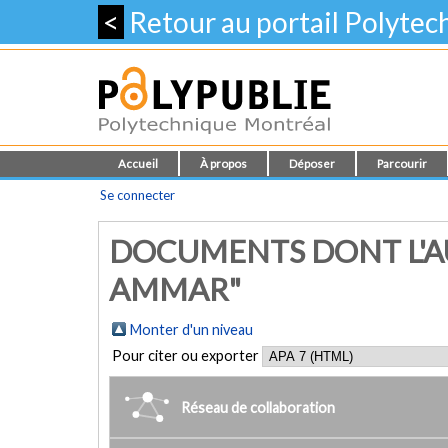
<
Retour au portail Polyte
Accueil
À propos
Déposer
Parcourir
Se connecter
DOCUMENTS DONT L'AU
AMMAR"
Monter d'un niveau
Pour citer ou exporter
Réseau de collaboration