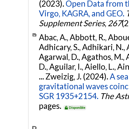
(2023).
Open Data from t
Virgo, KAGRA, and GEO.
Supplement Series
,
267
(2
Abac, A., Abbott, R., Abouel
Adhicary, S., Adhikari, N., 
Agarwal, D., Agathos, M.,
D., Aguilar, I., Aiello, L., Ai
... Zweizig, J. (2024).
A sea
gravitational waves coinc
SGR 1935+2154.
The Ast
pages.
Disponible