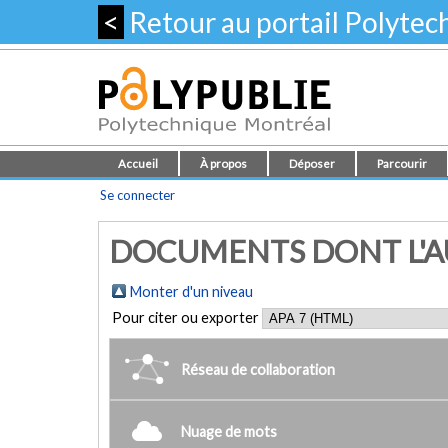
<
Retour au portail Polyte
Accueil
À propos
Déposer
Parcourir
Se connecter
DOCUMENTS DONT L'AUT
Monter d'un niveau
Pour citer ou exporter
Réseau de collaboration
Nuage de mots