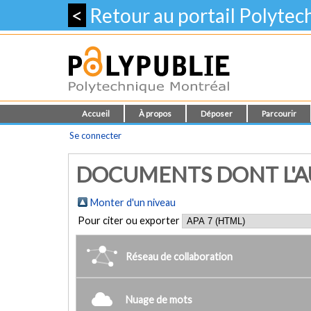
<
Retour au portail Polyte
Accueil
À propos
Déposer
Parcourir
Se connecter
DOCUMENTS DONT L'AUT
Monter d'un niveau
Pour citer ou exporter
Réseau de collaboration
Nuage de mots