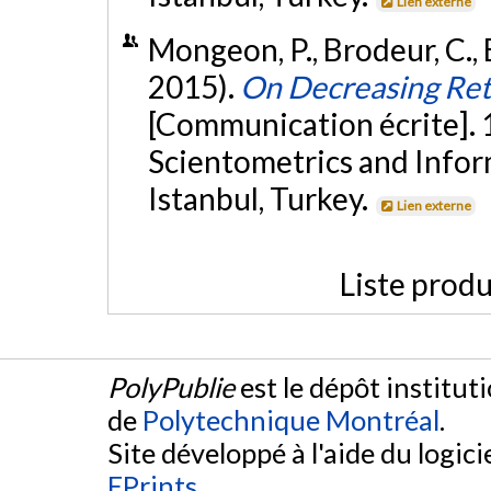
Lien externe
Mongeon, P., Brodeur, C., B
2015).
On Decreasing Retu
[Communication écrite]. 1
Scientometrics and Infor
Istanbul, Turkey.
Lien externe
Liste produ
PolyPublie
est le dépôt institut
de
Polytechnique Montréal
.
Site développé à l'aide du logicie
EPrints
.