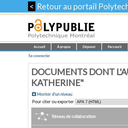
<
Retour au portail Polyte
Accueil
À propos
Déposer
Parcourir
Se connecter
DOCUMENTS DONT L'AU
KATHERINE"
Monter d'un niveau
Pour citer ou exporter
Réseau de collaboration