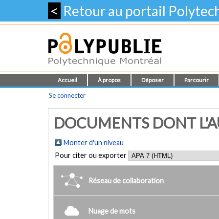
<
Retour au portail Polyte
Accueil
À propos
Déposer
Parcourir
Se connecter
DOCUMENTS DONT L'AU
Monter d'un niveau
Pour citer ou exporter
Réseau de collaboration
Nuage de mots