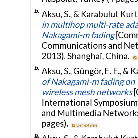
Aksu, S., & Karabulut Kurt,
in multihop multi-rate a
Nakagami-m fading
[Comm
Communications and Ne
2013), Shanghai, China.
Aksu, S., Güngör, E. E., & 
of Nakagami-m fading on 
wireless mesh networks
[
International Symposium 
and Multimedia Networks
pages).
Lien externe