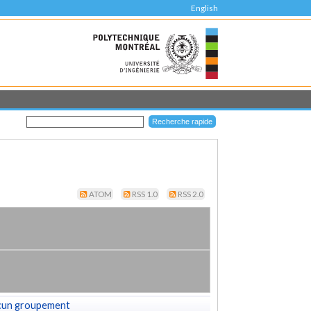
English
ATOM
RSS 1.0
RSS 2.0
cun groupement