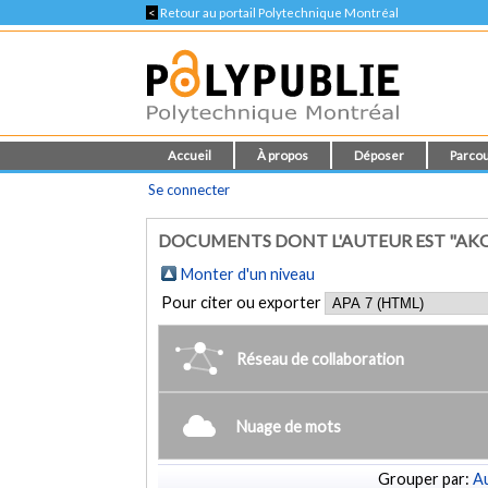
<
Retour au portail Polytechnique Montréal
Accueil
À propos
Déposer
Parcou
Se connecter
DOCUMENTS DONT L'AUTEUR EST "AKOS
Monter d'un niveau
Pour citer ou exporter
Réseau de collaboration
Nuage de mots
Grouper par:
Au