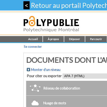
<
Retour au portail Polyte
Accueil
À propos
Déposer
Parcourir
Se connecter
DOCUMENTS DONT L'AU
Monter d'un niveau
Pour citer ou exporter
Réseau de collaboration
Nuage de mots