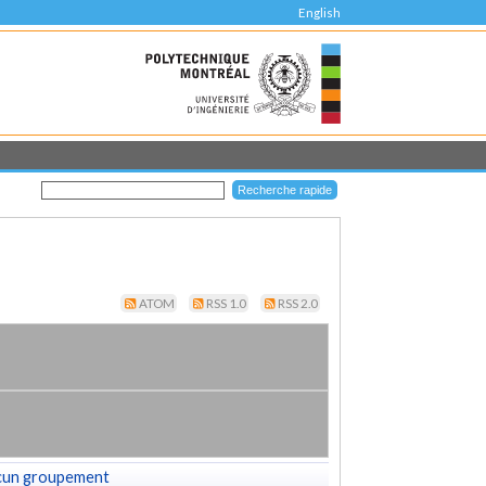
English
ATOM
RSS 1.0
RSS 2.0
cun groupement