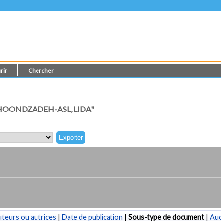
rir
Chercher
HOONDZADEH-ASL, LIDA"
teurs ou autrices
|
Date de publication
|
Sous-type de document
|
Au