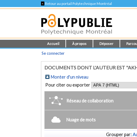
<
Retour au portail Polytechnique Montréal
Accueil
À propos
Déposer
Parcou
Se connecter
DOCUMENTS DONT L'AUTEUR EST "AK
Monter d'un niveau
Pour citer ou exporter
Réseau de collaboration
Nuage de mots
Grouper par:
Au