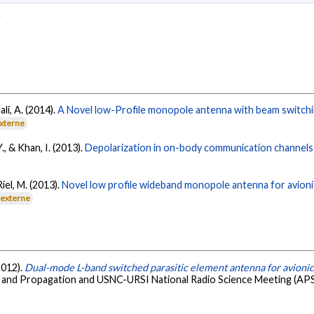
e
li, A. (2014).
A Novel low-Profile monopole antenna with beam switching
externe
., & Khan, I. (2013).
Depolarization in on-body communication channels 
Riel, M. (2013).
Novel low profile wideband monopole antenna for avionic
 externe
2012).
Dual-mode L-band switched parasitic element antenna for avionic
and Propagation and USNC-URSI National Radio Science Meeting (APSUR