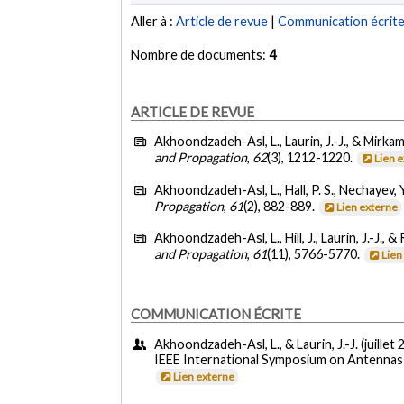
Aller à :
Article de revue
|
Communication écrit
Nombre de documents:
4
ARTICLE DE REVUE
Akhoondzadeh-Asl, L., Laurin, J.-J., & Mirkama
and Propagation
,
62
(3), 1212-1220.
Lien 
Akhoondzadeh-Asl, L., Hall, P. S., Nechayev, Y
Propagation
,
61
(2), 882-889.
Lien externe
Akhoondzadeh-Asl, L., Hill, J., Laurin, J.-J., & 
and Propagation
,
61
(11), 5766-5770.
Lien
COMMUNICATION ÉCRITE
Akhoondzadeh-Asl, L., & Laurin, J.-J. (juillet 
IEEE International Symposium on Antennas 
Lien externe