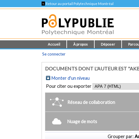
<
Retour au portail Polytechnique Montréal
Accueil
À propos
Déposer
Parcou
Se connecter
DOCUMENTS DONT L'AUTEUR EST "AKBA
Monter d'un niveau
Pour citer ou exporter
Réseau de collaboration
Nuage de mots
Grouper par:
Au