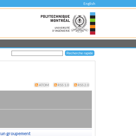
English
ATOM
RSS 1.0
RSS 2.0
cun groupement