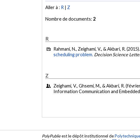
Aller à :
R
|
Z
Nombre de documents:
2
R
Rahmani, N., Zeighami, V., & Akbari, R. (2015)
scheduling problem.
Decision Science Lette
Z
Zeighami, V., Ghsemi, M., & Akbari, R. (févrie
Information Communication and Embedded Sy
PolyPublie
est le dépôt institutionnel de
Polytechniqu