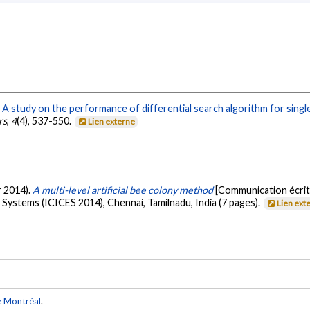
.
A study on the performance of differential search algorithm for sing
rs
,
4
(4), 537-550.
Lien externe
r 2014).
A multi-level artificial bee colony method
[Communication écrit
stems (ICICES 2014), Chennai, Tamilnadu, India (7 pages).
Lien ext
e Montréal
.