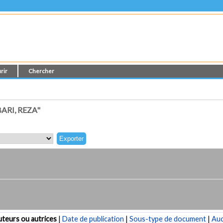
rir
Chercher
RI, REZA"
teurs ou autrices
|
Date de publication
|
Sous-type de document
|
Au