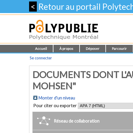
<
Retour au portail Polyte
Accueil
À propos
Déposer
Parcourir
Se connecter
DOCUMENTS DONT L'AU
MOHSEN"
Monter d'un niveau
Pour citer ou exporter
Réseau de collaboration