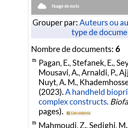
Nuage de mots
Grouper par:
Auteurs ou au
type de docume
Nombre de documents:
6
Pagan, E., Stefanek, E., Sey
Mousavi, A., Arnaldi, P., Ajj
Nuyt, A. M., Khademhossein
(2023).
A handheld biopri
complex constructs.
Biofa
pages).
Lien externe
Mahmoudi, Z., Sedighi, M., 