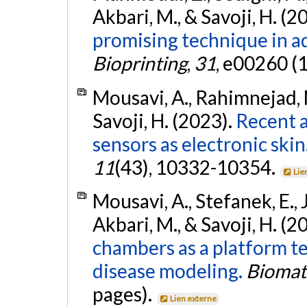
Akbari, M., & Savoji, H. (2
promising technique in ad
Bioprinting
,
31
, e00260 (
Mousavi, A., Rahimnejad, 
Savoji, H. (2023).
Recent 
sensors as electronic skin
11
(43), 10332-10354.
Lie
Mousavi, A., Stefanek, E., Ja
Akbari, M., & Savoji, H. (2
chambers as a platform t
disease modeling.
Biomat
pages).
Lien externe