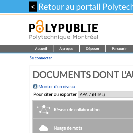
<
Retour au portail Polyte
Accueil
À propos
Déposer
Parcourir
Se connecter
DOCUMENTS DONT L'AU
Monter d'un niveau
Pour citer ou exporter
Réseau de collaboration
Nuage de mots