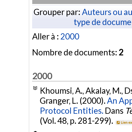
Grouper par:
Auteurs ou au
type de docume
Aller à :
2000
Nombre de documents:
2
2000
Khoumsi, A., Akalay, M., Ds
Granger, L. (2000).
An App
Protocol Entities.
Dans
T
(Vol. 48, p. 281-299).
Lien e