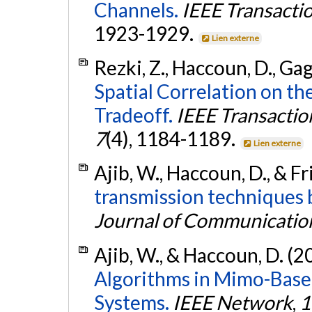
Channels.
IEEE Transacti
1923-1929.
Lien externe
Rezki, Z., Haccoun, D., Gag
Spatial Correlation on th
Tradeoff.
IEEE Transacti
7
(4), 1184-1189.
Lien externe
Ajib, W., Haccoun, D., & Fri
transmission techniques b
Journal of Communicatio
Ajib, W., & Haccoun, D. (2
Algorithms in Mimo-Base
Systems.
IEEE Network
,
1