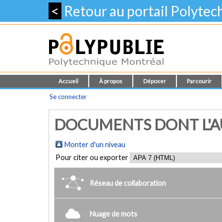
<
Retour au portail Polyte
Accueil
À propos
Déposer
Parcourir
Se connecter
DOCUMENTS DONT L'AUT
Monter d'un niveau
Pour citer ou exporter
Réseau de collaboration
Nuage de mots