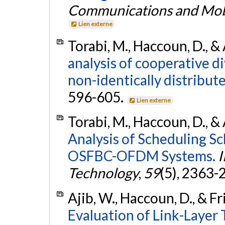
Communications and Mob
Lien externe
Torabi, M., Haccoun, D., &
analysis of cooperative di
non-identically distribute
596-605.
Lien externe
Torabi, M., Haccoun, D., &
Analysis of Scheduling 
OSFBC-OFDM Systems.
I
Technology
,
59
(5), 2363-
Ajib, W., Haccoun, D., & Fri
Evaluation of Link-Layer