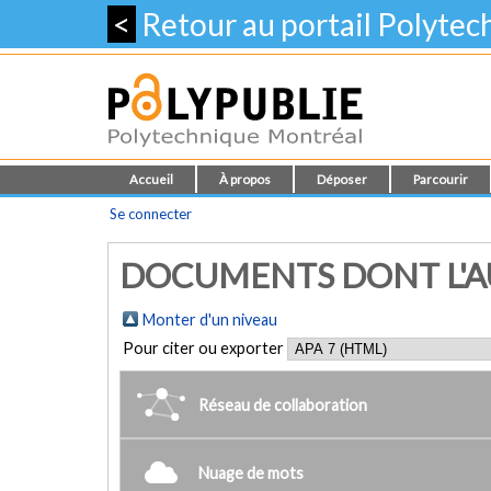
<
Retour au portail Polyte
Accueil
À propos
Déposer
Parcourir
Se connecter
DOCUMENTS DONT L'AUT
Monter d'un niveau
Pour citer ou exporter
Réseau de collaboration
Nuage de mots