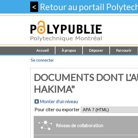
<
Retour au portail Polyte
Accueil
À propos
Déposer
Parcourir
Se connecter
DOCUMENTS DONT L'AU
HAKIMA"
Monter d'un niveau
Pour citer ou exporter
Réseau de collaboration