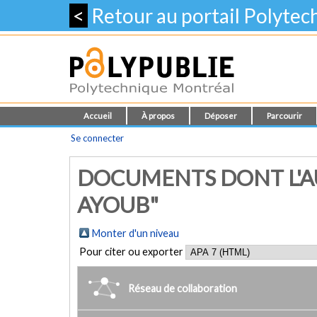
<
Retour au portail Polyte
Accueil
À propos
Déposer
Parcourir
Se connecter
DOCUMENTS DONT L'AU
AYOUB"
Monter d'un niveau
Pour citer ou exporter
Réseau de collaboration