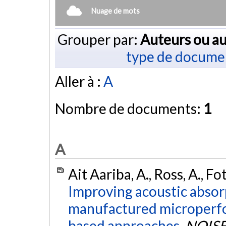
Nuage de mots
Grouper par:
Auteurs ou au
type de docume
Aller à :
A
Nombre de documents:
1
A
Ait Aariba, A., Ross, A., Fo
Improving acoustic absor
manufactured microperfo
based approaches.
NOISE