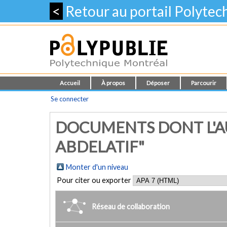
<
Retour au portail Polyte
Accueil
À propos
Déposer
Parcourir
Se connecter
DOCUMENTS DONT L'AU
ABDELATIF"
Monter d'un niveau
Pour citer ou exporter
Réseau de collaboration