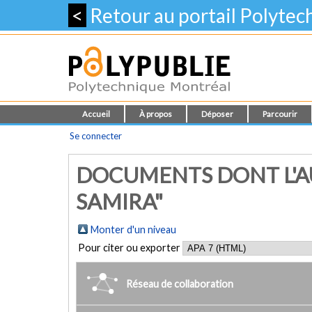
<
Retour au portail Polyte
Accueil
À propos
Déposer
Parcourir
Se connecter
DOCUMENTS DONT L'AU
SAMIRA"
Monter d'un niveau
Pour citer ou exporter
Réseau de collaboration