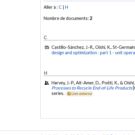
Aller à :
C
|
H
Nombre de documents:
2
C
Castillo-Sánchez, J.-R., Oishi, K., St-Germain,
design and optimization : part 1 - unit opera
H
Harvey, J.-P., Ait-Amer, D., Poëti, K., & Oishi
Processes to Recycle End-of-Life Products
[
series.
Lien externe