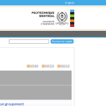
English
ATOM
RSS 1.0
RSS 2.0
cun groupement