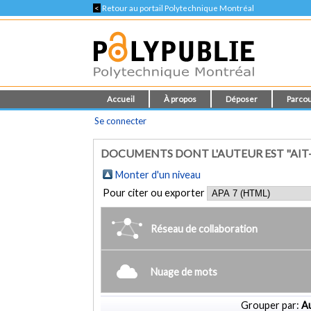
<
Retour au portail Polytechnique Montréal
Accueil
À propos
Déposer
Parcou
Se connecter
DOCUMENTS DONT L'AUTEUR EST "AIT-
Monter d'un niveau
Pour citer ou exporter
Réseau de collaboration
Nuage de mots
Grouper par:
Au