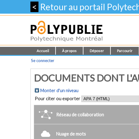
<
Retour au portail Polyte
Accueil
À propos
Déposer
Parcourir
Se connecter
DOCUMENTS DONT L'AU
Monter d'un niveau
Pour citer ou exporter
Réseau de collaboration
Nuage de mots