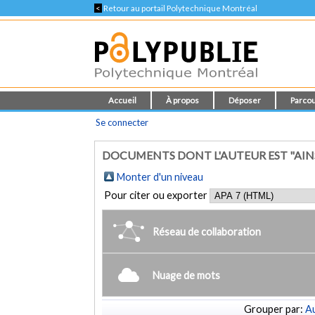
<
Retour au portail Polytechnique Montréal
Accueil
À propos
Déposer
Parcou
Se connecter
DOCUMENTS DONT L'AUTEUR EST "AINSLI
Monter d'un niveau
Pour citer ou exporter
Réseau de collaboration
Nuage de mots
Grouper par:
Au