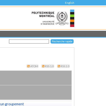
English
ATOM
RSS 1.0
RSS 2.0
cun groupement