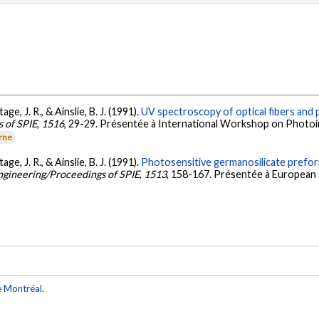
age, J. R., & Ainslie, B. J. (1991).
UV spectroscopy of optical fibers and
s of SPIE
,
1516
, 29-29. Présentée à International Workshop on Photoin
erne
age, J. R., & Ainslie, B. J. (1991).
Photosensitive germanosilicate prefor
 Engineering/Proceedings of SPIE
,
1513
, 158-167. Présentée à European
e Montréal
.