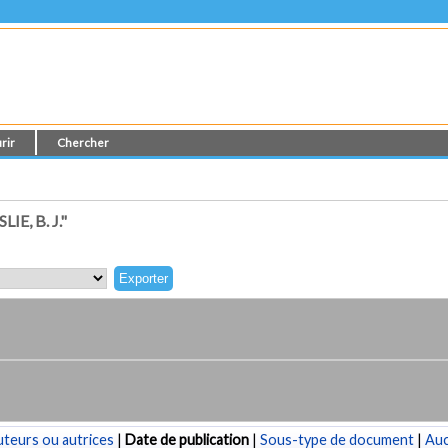
rir
Chercher
E, B. J."
teurs ou autrices
|
Date de publication
|
Sous-type de document
|
Au