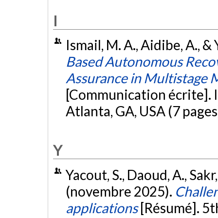
I
Ismail, M. A., Aidibe, A., &
Based Autonomous Recove
Assurance in Multistage 
[Communication écrite]. 
Atlanta, GA, USA (7 pages
Y
Yacout, S., Daoud, A., Sakr,
(novembre 2025).
Challen
applications
[Résumé]. 5t