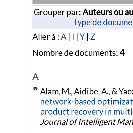
Grouper par:
Auteurs ou au
type de docume
Aller à :
A
|
I
|
Y
|
Z
Nombre de documents:
4
A
Alam, M., Aidibe, A., & Yac
network-based optimiza
product recovery in mult
Journal of Intelligent Ma