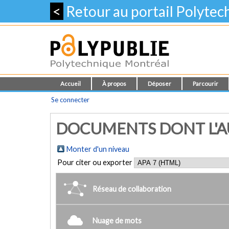
<
Retour au portail Polyte
Accueil
À propos
Déposer
Parcourir
Se connecter
DOCUMENTS DONT L'AUT
Monter d'un niveau
Pour citer ou exporter
Réseau de collaboration
Nuage de mots