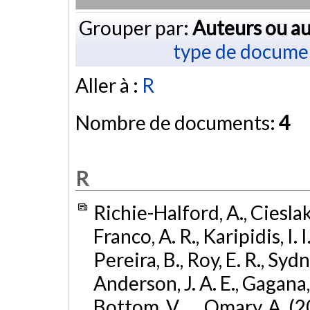
Grouper par:
Auteurs ou au
type de docume
Aller à :
R
Nombre de documents:
4
R
Richie-Halford, A., Cieslak, 
Franco, A. R., Karipidis, I. 
Pereira, B., Roy, E. R., Sydn
Anderson, J. A. E., Gagana, B
Bottom, V., ... Omary, A. (