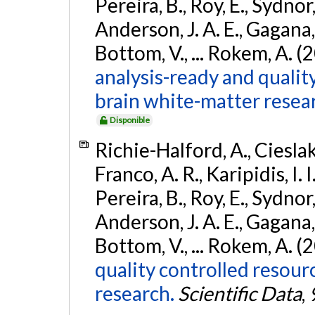
Pereira, B., Roy, E., Sydnor,
Anderson, J. A. E., Gagana, B
Bottom, V., ... Rokem, A. (
analysis-ready and qualit
brain white-matter resea
Disponible
Richie-Halford, A., Cieslak, 
Franco, A. R., Karipidis, I. 
Pereira, B., Roy, E., Sydnor,
Anderson, J. A. E., Gagana, B
Bottom, V., ... Rokem, A. (
quality controlled resour
research.
Scientific Data
,