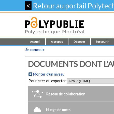
<
Retour au portail Polyte
Accueil
À propos
Déposer
Parcourir
Se connecter
DOCUMENTS DONT L'AUT
Monter d'un niveau
Pour citer ou exporter
Réseau de collaboration
Nuage de mots