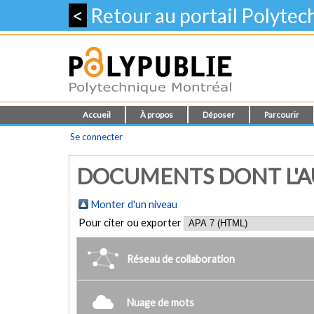
<
Retour au portail Polyte
Accueil
À propos
Déposer
Parcourir
Se connecter
DOCUMENTS DONT L'AU
Monter d'un niveau
Pour citer ou exporter
Réseau de collaboration
Nuage de mots