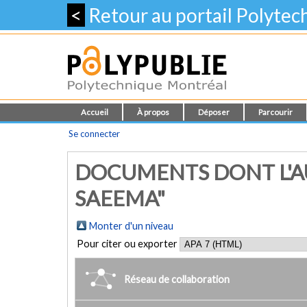
<
Retour au portail Polyte
Accueil
À propos
Déposer
Parcourir
Se connecter
DOCUMENTS DONT L'A
SAEEMA"
Monter d'un niveau
Pour citer ou exporter
Réseau de collaboration