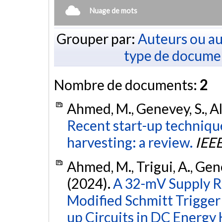
Nuage de mots
Grouper par:
Auteurs ou au
type de docume
Nombre de documents:
2
Ahmed, M., Genevey, S., Ali
Recent start-up techniqu
harvesting: a review.
IEEE
Ahmed, M., Trigui, A., Genev
(2024).
A 32-mV Supply R
Modified Schmitt Trigger 
up Circuits in DC Energy