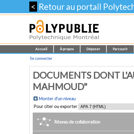
<
Retour au portail Polyte
Accueil
À propos
Déposer
Parcourir
Se connecter
DOCUMENTS DONT L'A
MAHMOUD"
Monter d'un niveau
Pour citer ou exporter
Réseau de collaboration