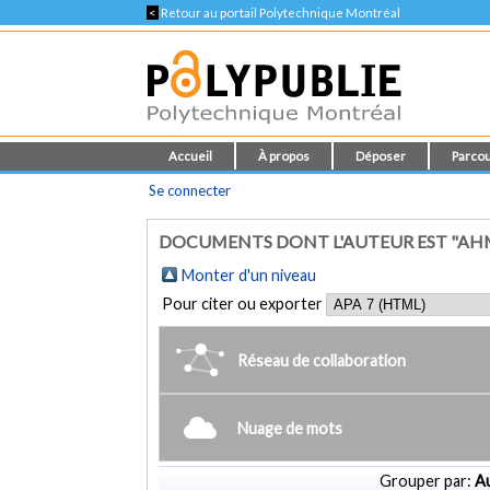
<
Retour au portail Polytechnique Montréal
Accueil
À propos
Déposer
Parcou
Se connecter
DOCUMENTS DONT L'AUTEUR EST "A
Monter d'un niveau
Pour citer ou exporter
Réseau de collaboration
Nuage de mots
Grouper par:
Au