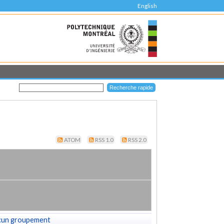
English
ATOM
RSS 1.0
RSS 2.0
cun groupement