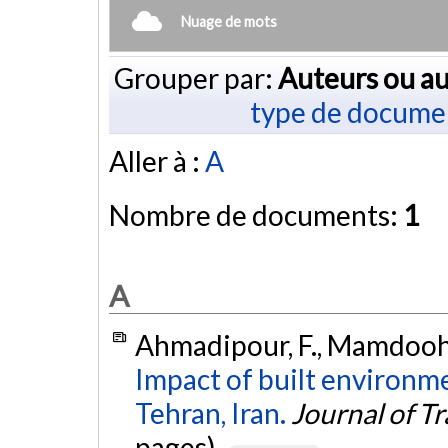
Nuage de mots
Grouper par:
Auteurs ou au
type de docume
Aller à :
A
Nombre de documents:
1
A
Ahmadipour, F., Mamdoohi,
Impact of built environme
Tehran, Iran.
Journal of T
pages).