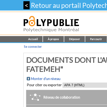
<
Retour au portail Polyte
Accueil
À propos
Déposer
Parcourir
Se connecter
DOCUMENTS DONT L'A
FATEMEH"
Monter d'un niveau
Pour citer ou exporter
Réseau de collaboration