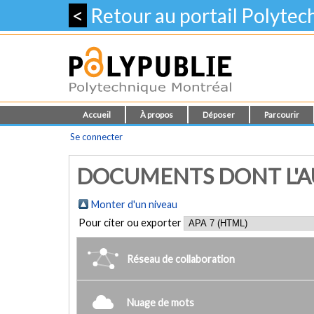
<
Retour au portail Polyte
Accueil
À propos
Déposer
Parcourir
Se connecter
DOCUMENTS DONT L'AU
Monter d'un niveau
Pour citer ou exporter
Réseau de collaboration
Nuage de mots