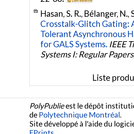
Lien externe
Hasan, S. R., Bélanger, N.,
Crosstalk-Glitch Gating: 
Tolerant Asynchronous H
for GALS Systems.
IEEE T
Systems I: Regular Papers
Liste produ
PolyPublie
est le dépôt institut
de
Polytechnique Montréal
.
Site développé à l'aide du logicie
EPrints
.