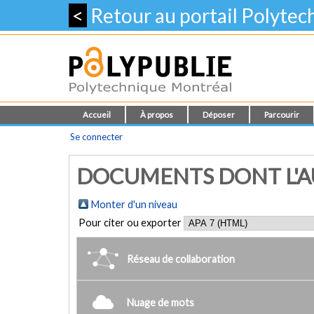
<
Retour au portail Polyte
Accueil
À propos
Déposer
Parcourir
Se connecter
DOCUMENTS DONT L'AU
Monter d'un niveau
Pour citer ou exporter
Réseau de collaboration
Nuage de mots