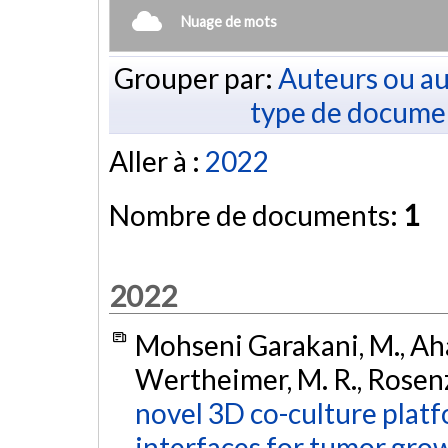
Nuage de mots
Grouper par:
Auteurs ou au
type de docume
Aller à :
2022
Nombre de documents:
1
2022
Mohseni Garakani, M., Ahang
Wertheimer, M. R., Rosenzw
novel 3D co-culture platf
interfaces for tumor gro