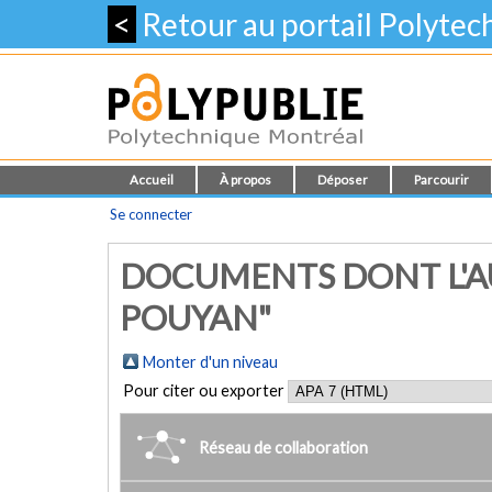
<
Retour au portail Polyte
Accueil
À propos
Déposer
Parcourir
Se connecter
DOCUMENTS DONT L'A
POUYAN"
Monter d'un niveau
Pour citer ou exporter
Réseau de collaboration