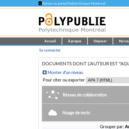
<
Retour au portail Polytechnique Montréal
Accueil
À propos
Déposer
Parcou
Se connecter
DOCUMENTS DONT L'AUTEUR EST "AGUIL
Monter d'un niveau
Pour citer ou exporter
Réseau de collaboration
Nuage de mots
Grouper par:
Au