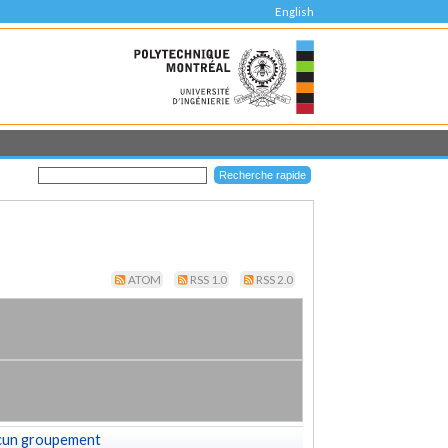
English
ATOM
RSS 1.0
RSS 2.0
cun groupement