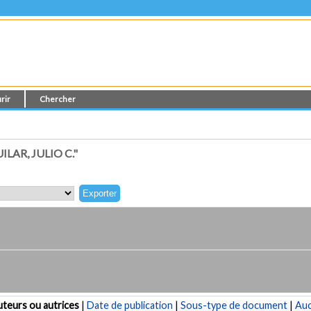
rir
Chercher
AR, JULIO C."
teurs ou autrices
|
Date de publication
|
Sous-type de document
|
Au