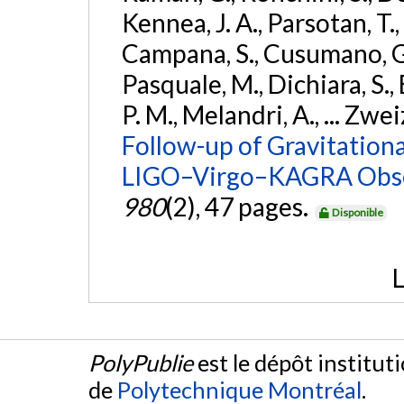
Kennea, J. A., Parsotan, T.,
Campana, S., Cusumano, G., 
Pasquale, M., Dichiara, S.,
P. M., Melandri, A., ... Zwei
Follow-up of Gravitationa
LIGO–Virgo–KAGRA Obse
980
(2), 47 pages.
Disponible
L
PolyPublie
est le dépôt institut
de
Polytechnique Montréal
.