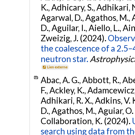
K., Adhicary, S., Adhikari, N
Agarwal, D., Agathos, M.,
D., Aguilar, I., Aiello, L., Ain
Zweizig, J. (2024).
Observa
the coalescence of a 2.5
neutron star.
Astrophysica
Lien externe
Abac, A. G., Abbott, R., Ab
F., Ackley, K., Adamcewicz, 
Adhikari, R. X., Adkins, V. 
D., Agathos, M., Aguiar, O. D.,
Collaboration, K. (2024).
search using data from 