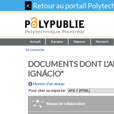
<
Retour au portail Polyte
Accueil
À propos
Déposer
Parcourir
Se connecter
DOCUMENTS DONT L'AU
IGNÁCIO"
Monter d'un niveau
Pour citer ou exporter
Réseau de collaboration