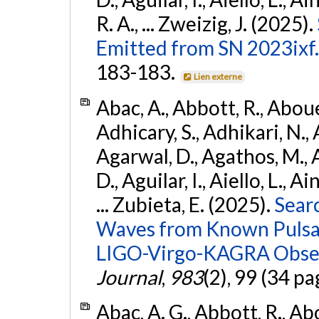
R. A., ... Zweizig, J. (2025).
Emitted from SN 2023ixf.
183-183.
Lien externe
Abac, A., Abbott, R., Abouel
Adhicary, S., Adhikari, N., 
Agarwal, D., Agathos, M.,
D., Aguilar, I., Aiello, L., Ai
... Zubieta, E. (2025).
Sear
Waves from Known Pulsars
LIGO-Virgo-KAGRA Obser
Journal
,
983
(2), 99 (34 pa
Abac, A. G., Abbott, R., Ab