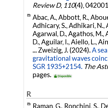
Review D
,
110
(4), 042001
Abac, A., Abbott, R., Abouel
Adhicary, S., Adhikari, N., 
Agarwal, D., Agathos, M.,
D., Aguilar, I., Aiello, L., Ai
... Zweizig, J. (2024).
A sea
gravitational waves coinc
SGR 1935+2154.
The Ast
pages.
Disponible
R
Raman, G., Ronchini, S., D