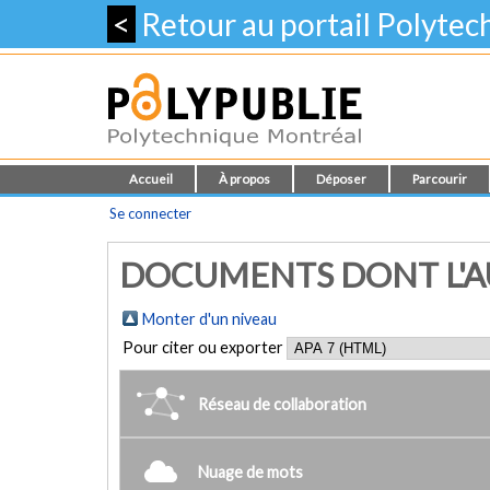
<
Retour au portail Polyte
Accueil
À propos
Déposer
Parcourir
Se connecter
DOCUMENTS DONT L'AU
Monter d'un niveau
Pour citer ou exporter
Réseau de collaboration
Nuage de mots