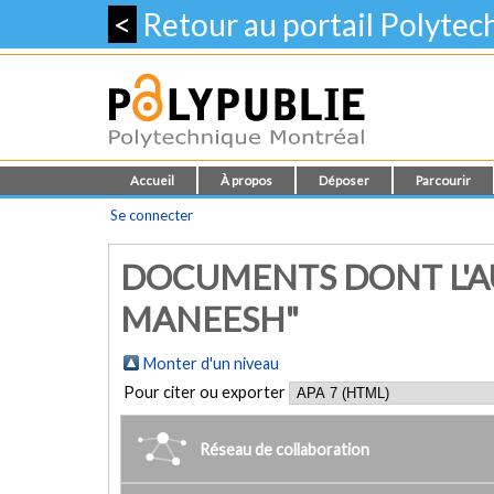
<
Retour au portail Polyte
Accueil
À propos
Déposer
Parcourir
Se connecter
DOCUMENTS DONT L'A
MANEESH"
Monter d'un niveau
Pour citer ou exporter
Réseau de collaboration