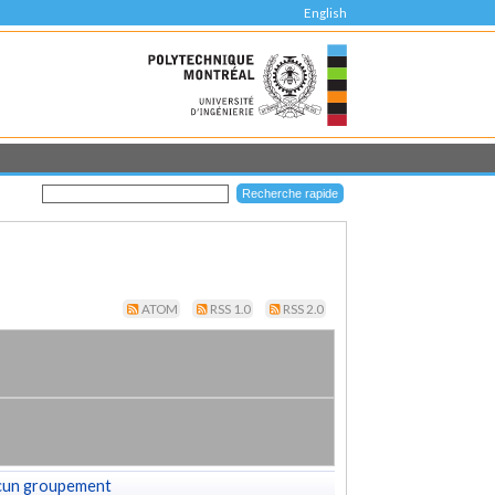
English
ATOM
RSS 1.0
RSS 2.0
cun groupement