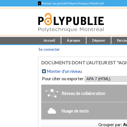
<
Retour au portail Polytechnique Montréal
Accueil
À propos
Déposer
Parcou
Se connecter
DOCUMENTS DONT L'AUTEUR EST "A
Monter d'un niveau
Pour citer ou exporter
Réseau de collaboration
Nuage de mots
Grouper par:
Au