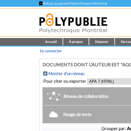
<
Retour au portail Polytechnique Montréal
Accueil
À propos
Déposer
Parcou
Se connecter
DOCUMENTS DONT L'AUTEUR EST "AG
Monter d'un niveau
Pour citer ou exporter
Réseau de collaboration
Nuage de mots
Grouper par:
Au