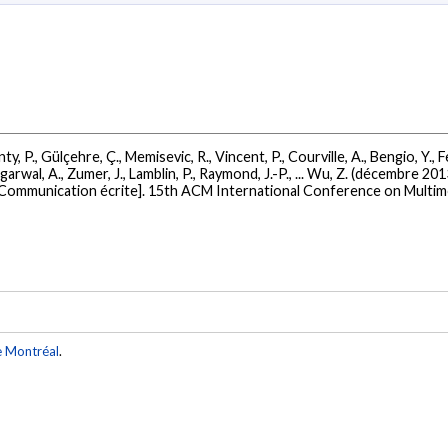
nty, P., Gülçehre, Ç., Memisevic, R., Vincent, P., Courville, A., Bengio, Y., Fer
wal, A., Zumer, J., Lamblin, P., Raymond, J.-P., ... Wu, Z. (décembre 201
Communication écrite]. 15th ACM International Conference on Multimo
e Montréal
.