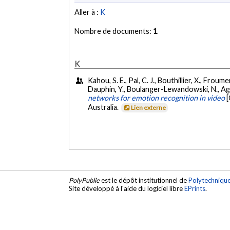
Aller à :
K
Nombre de documents:
1
K
Kahou, S. E., Pal, C. J., Bouthillier, X., Froume
Dauphin, Y., Boulanger-Lewandowski, N., Aggar
networks for emotion recognition in video
[
Australia.
Lien externe
PolyPublie
est le dépôt institutionnel de
Polytechniqu
Site développé à l'aide du logiciel libre
EPrints
.