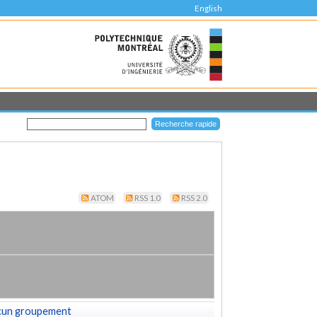
English
ATOM
RSS 1.0
RSS 2.0
cun groupement