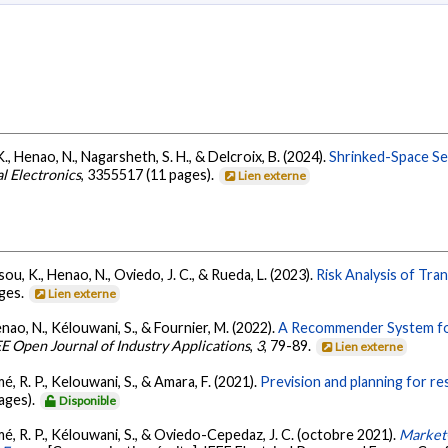
, Henao, N., Nagarsheth, S. H., & Delcroix, B. (2024).
Shrinked-Space S
al Electronics
, 3355517 (11 pages).
Lien externe
ou, K., Henao, N., Oviedo, J. C., & Rueda, L. (2023).
Risk Analysis of Tra
ages.
Lien externe
nao, N., Kélouwani, S., & Fournier, M. (2022).
A Recommender System for
EE Open Journal of Industry Applications
,
3
, 79-89.
Lien externe
, R. P., Kelouwani, S., & Amara, F. (2021).
Prevision and planning for res
ages).
Disponible
é, R. P., Kélouwani, S., & Oviedo-Cepedaz, J. C. (octobre 2021).
Market