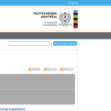
English
ATOM
RSS 1.0
RSS 2.0
cun groupement