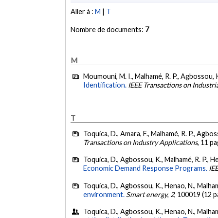
Aller à :
M
|
T
Nombre de documents:
7
M
Moumouni, M. I., Malhamé, R. P., Agbossou, K.
Identification.
IEEE Transactions on Industri
T
Toquica, D., Amara, F., Malhamé, R. P., Agboss
Transactions on Industry Applications
, 11 p
Toquica, D., Agbossou, K., Malhamé, R. P., He
Economic Demand Response Programs.
IE
Toquica, D., Agbossou, K., Henao, N., Malhamé
environment.
Smart energy
,
2
, 100019 (12 p
Toquica, D., Agbossou, K., Henao, N., Malham