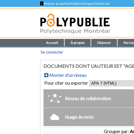
<
Retour au portail Polytechnique Montréal
Accueil
À propos
Déposer
Parcou
Se connecter
DOCUMENTS DONT L'AUTEUR EST "AG
Monter d'un niveau
Pour citer ou exporter
Réseau de collaboration
Nuage de mots
Grouper par:
Au