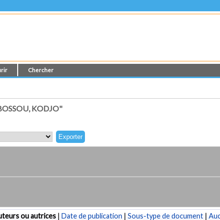
rir
Chercher
BOSSOU, KODJO"
teurs ou autrices
|
Date de publication
|
Sous-type de document
|
Au