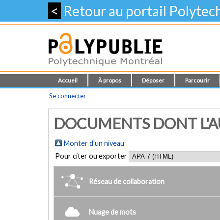
<
Retour au portail Polyte
Accueil
À propos
Déposer
Parcourir
Se connecter
DOCUMENTS DONT L'AUT
Monter d'un niveau
Pour citer ou exporter
Réseau de collaboration
Nuage de mots