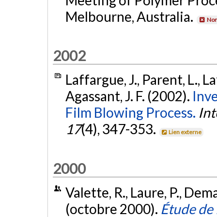
Melbourne, Australia.
Non
2002
Laffargue, J., Parent, L., La
Agassant, J. F. (2002).
Inve
Film Blowing Process.
Int
17
(4), 347-353.
Lien externe
2000
Valette, R., Laure, P., Demay
(octobre 2000).
Étude de 