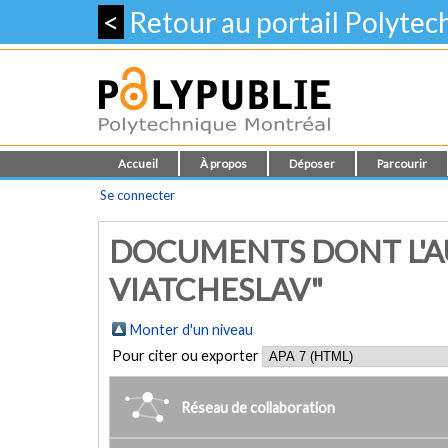
<
Retour au portail Polyte
Accueil
À propos
Déposer
Parcourir
Se connecter
DOCUMENTS DONT L'A
VIATCHESLAV"
Monter d'un niveau
Pour citer ou exporter
Réseau de collaboration