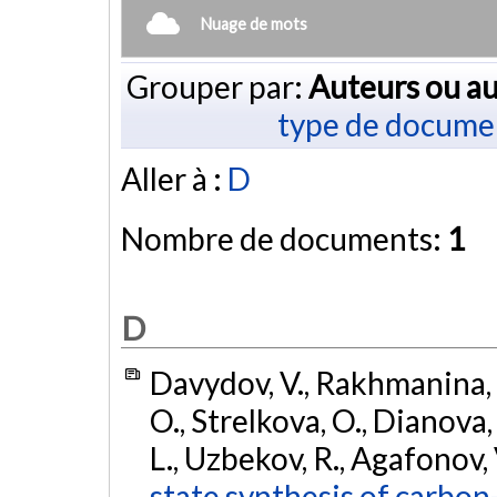
Nuage de mots
Grouper par:
Auteurs ou au
type de docume
Aller à :
D
Nombre de documents:
1
D
Davydov, V., Rakhmanina, A.
O., Strelkova, O., Dianova, 
L., Uzbekov, R., Agafonov,
state synthesis of carbon