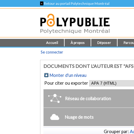
<
Retour au portail Polytechnique Montréal
Accueil
À propos
Déposer
Parcou
Se connecter
DOCUMENTS DONT L'AUTEUR EST "AFS
Monter d'un niveau
Pour citer ou exporter
Réseau de collaboration
Nuage de mots
Grouper par:
Au