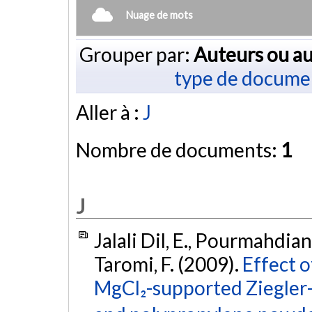
Nuage de mots
Grouper par:
Auteurs ou au
type de docume
Aller à :
J
Nombre de documents:
1
J
Jalali Dil, E., Pourmahdian
Taromi, F. (2009).
Effect o
MgCl₂-supported Ziegler-N