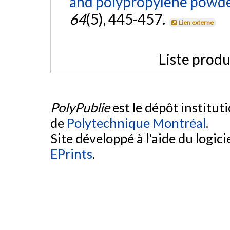
and polypropylene powde
64
(5), 445-457.
Lien externe
Liste produ
PolyPublie
est le dépôt institut
de
Polytechnique Montréal
.
Site développé à l'aide du logicie
EPrints
.