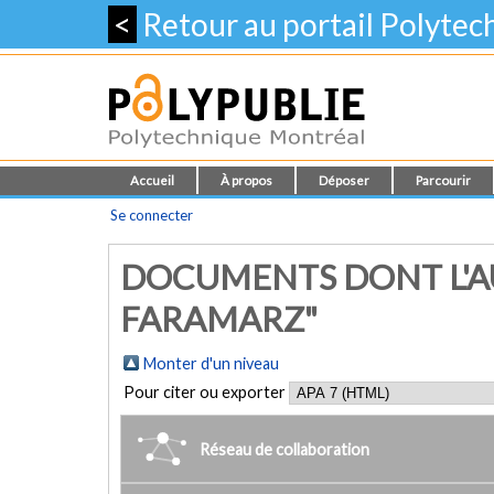
<
Retour au portail Polyte
Accueil
À propos
Déposer
Parcourir
Se connecter
DOCUMENTS DONT L'AU
FARAMARZ"
Monter d'un niveau
Pour citer ou exporter
Réseau de collaboration