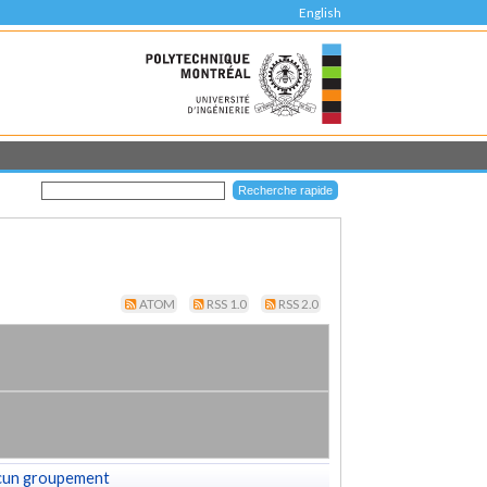
English
ATOM
RSS 1.0
RSS 2.0
cun groupement