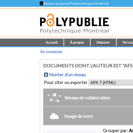
<
Retour au portail Polytechnique Montréal
Accueil
À propos
Déposer
Parcou
Se connecter
DOCUMENTS DONT L'AUTEUR EST "AFSH
Monter d'un niveau
Pour citer ou exporter
Réseau de collaboration
Nuage de mots
Grouper par:
Au