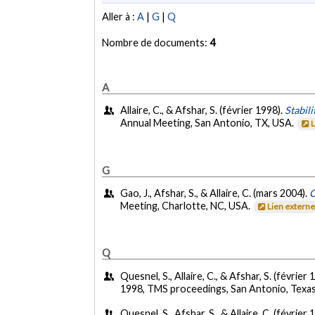
Aller à :
A
|
G
|
Q
Nombre de documents:
4
A
Allaire, C., & Afshar, S. (février 1998).
Stabil
Annual Meeting, San Antonio, TX, USA.
G
Gao, J., Afshar, S., & Allaire, C. (mars 2004).
C
Meeting, Charlotte, NC, USA.
Lien extern
Q
Quesnel, S., Allaire, C., & Afshar, S. (février 
1998, TMS proceedings, San Antonio, Texa
Quesnel, S., Afshar, S., & Allaire, C. (février 