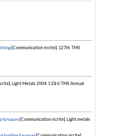
lining
[Communication écrite]. 127th TMS
rite]. Light Metals 2004. 133rd TMS Annual
g furnaces
[Communication écrite]. Light metals
nd holding furnaces
[Communication écrite].