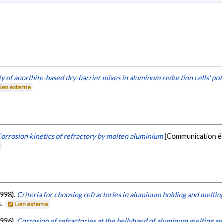
ity of anorthite-based dry-barrier mixes in aluminum reduction cells' pot
Lien externe
orrosion kinetics of refractory by molten aluminium
[Communication éc
e
1998).
Criteria for choosing refractories in aluminum holding and meltin
s.
Lien externe
1996).
Corrosion of refractories at the bellyband of aluminum melting a