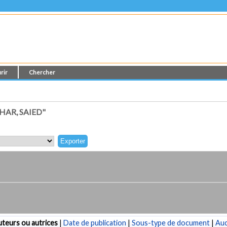
rir
Chercher
AR, SAIED"
teurs ou autrices
|
Date de publication
|
Sous-type de document
|
Au