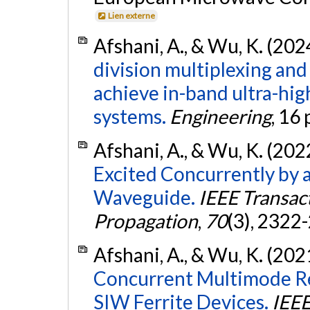
Lien externe
Afshani, A., & Wu, K. (202
division multiplexing an
achieve in-band ultra-high
systems.
Engineering
, 16
Afshani, A., & Wu, K. (202
Excited Concurrently by 
Waveguide.
IEEE Transac
Propagation
,
70
(3), 2322
Afshani, A., & Wu, K. (202
Concurrent Multimode Re
SIW Ferrite Devices.
IEEE