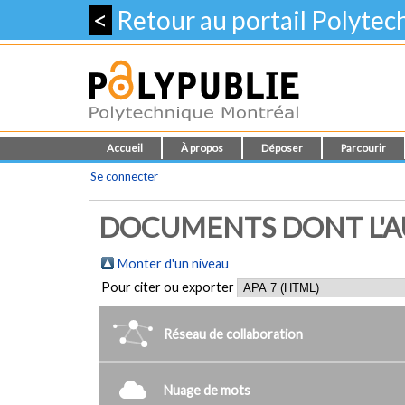
<
Retour au portail Polyte
Accueil
À propos
Déposer
Parcourir
Se connecter
DOCUMENTS DONT L'AU
Monter d'un niveau
Pour citer ou exporter
Réseau de collaboration
Nuage de mots