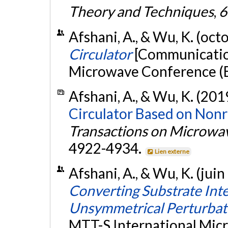
Theory and Techniques
,
6
Afshani, A., & Wu, K. (oc
Circulator
[Communicatio
Microwave Conference (E
Afshani, A., & Wu, K. (201
Circulator Based on Non
Transactions on Microwa
4922-4934.
Lien externe
Afshani, A., & Wu, K. (jui
Converting Substrate Int
Unsymmetrical Perturbat
MTT-S International Mic