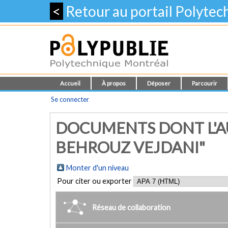
<
Retour au portail Polyte
Accueil
À propos
Déposer
Parcourir
Se connecter
DOCUMENTS DONT L'A
BEHROUZ VEJDANI"
Monter d'un niveau
Pour citer ou exporter
Réseau de collaboration