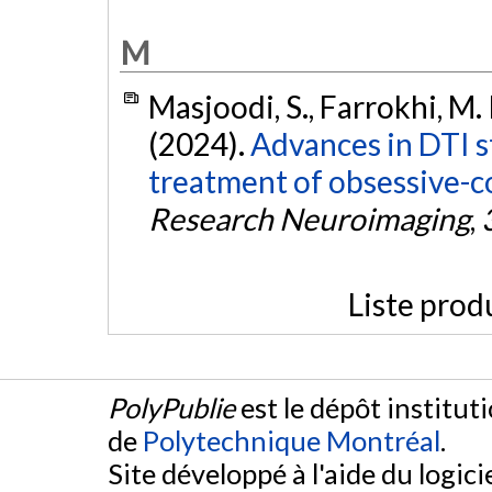
M
Masjoodi, S., Farrokhi, M. R
(2024).
Advances in DTI s
treatment of obsessive-c
Research Neuroimaging
,
Liste prod
PolyPublie
est le dépôt institut
de
Polytechnique Montréal
.
Site développé à l'aide du logicie