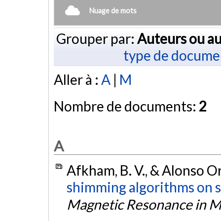
Nuage de mots
Grouper par:
Auteurs ou au
type de docume
Aller à :
A
|
M
Nombre de documents:
2
A
Afkham, B. V., & Alonso Or
shimming algorithms on s
Magnetic Resonance in M