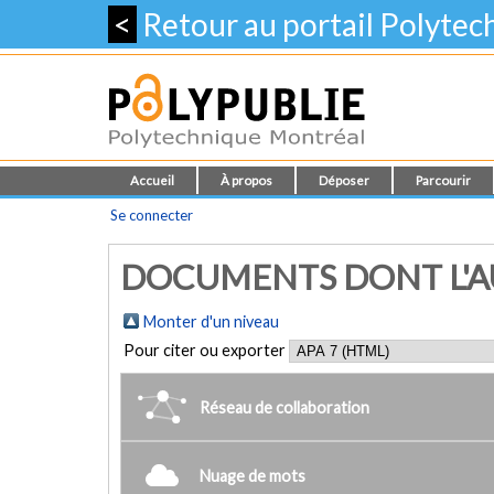
<
Retour au portail Polyte
Accueil
À propos
Déposer
Parcourir
Se connecter
DOCUMENTS DONT L'AUT
Monter d'un niveau
Pour citer ou exporter
Réseau de collaboration
Nuage de mots