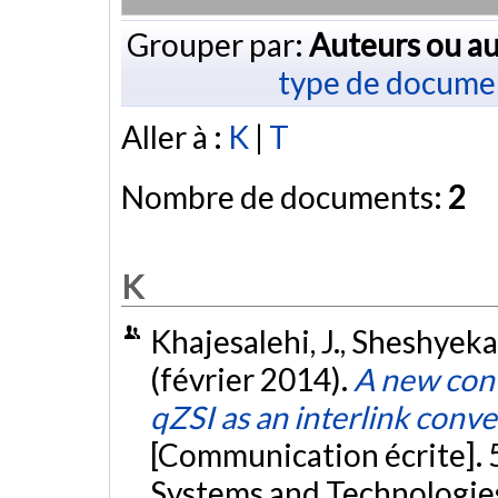
Grouper par:
Auteurs ou au
type de docume
Aller à :
K
|
T
Nombre de documents:
2
K
Khajesalehi, J., Sheshyekan
(février 2014).
A new contr
qZSI as an interlink conv
[Communication écrite]. 
Systems and Technologie