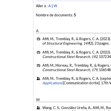
Aller à :
A
|
W
Nombre de documents:
5
A
Afifi, M., Tremblay, R., & Rogers, C. A. (2023)
of Structural Engineering
,
149
(2), 23 pages.
Afifi, M., Tremblay, R., & Rogers, C. A. (2022)
Constructional Steel Research
,
192
, 107234
Afifi, M., Moreau, R., Tremblay, R., & Rogers, 
Constructional Steel Research
,
179
, 106548
Afifi, M., Tremblay, R., & Rogers, C. A. (sep
Applications
[Communication écrite]. 17th 
W
Wang, C. S., González Ureña, A., Afifi, M., R