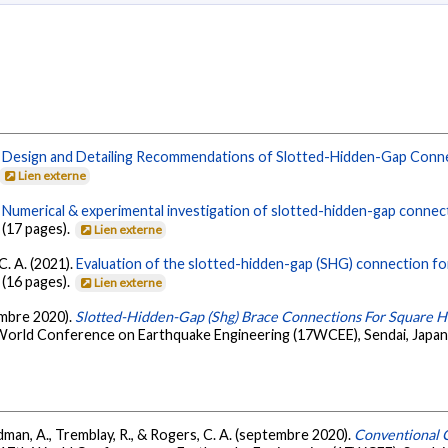
.
Design and Detailing Recommendations of Slotted-Hidden-Gap Conn
Lien externe
.
Numerical & experimental investigation of slotted-hidden-gap conne
 (17 pages).
Lien externe
C. A. (2021).
Evaluation of the slotted-hidden-gap (SHG) connection f
 (16 pages).
Lien externe
tembre 2020).
Slotted-Hidden-Gap (Shg) Brace Connections For Square Ho
World Conference on Earthquake Engineering (17WCEE), Sendai, Japan
udman, A., Tremblay, R., & Rogers, C. A. (septembre 2020).
Conventional C