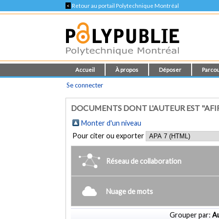
<
Retour au portail Polytechnique Montréal
Accueil
À propos
Déposer
Parcou
Se connecter
DOCUMENTS DONT L'AUTEUR EST "AFI
Monter d'un niveau
Pour citer ou exporter
Réseau de collaboration
Nuage de mots
Grouper par:
Au