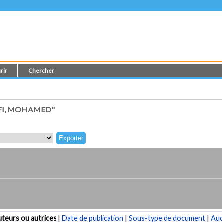
rir
Chercher
FI, MOHAMED"
teurs ou autrices
|
Date de publication
|
Sous-type de document
|
Au