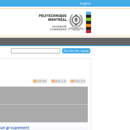
English
ATOM
RSS 1.0
RSS 2.0
cun groupement