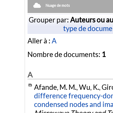
Nuage de mots
Grouper par:
Auteurs ou au
type de docume
Aller à :
A
Nombre de documents:
1
A
Afande, M. M., Wu, K., Gir
difference frequency-do
condensed nodes and imag
Microwave Theory and T