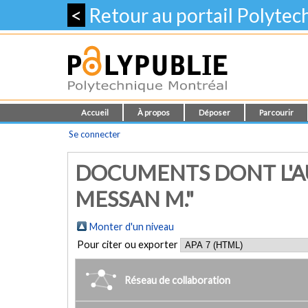
<
Retour au portail Polyte
Accueil
À propos
Déposer
Parcourir
Se connecter
DOCUMENTS DONT L'AU
MESSAN M."
Monter d'un niveau
Pour citer ou exporter
Réseau de collaboration