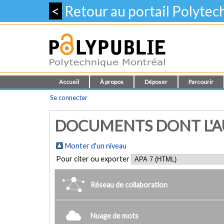
<
Retour au portail Polyte
Accueil
À propos
Déposer
Parcourir
Se connecter
DOCUMENTS DONT L'AUT
Monter d'un niveau
Pour citer ou exporter
Réseau de collaboration
Nuage de mots