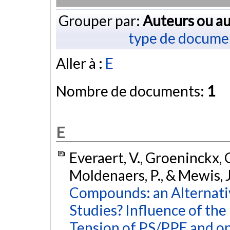
Grouper par:
Auteurs ou au
type de docume
Aller à :
E
Nombre de documents:
1
E
Everaert, V., Groeninckx, G.,
Moldenaers, P., & Mewis, J
Compounds: an Alternati
Studies? Influence of th
Tension of PS/PPE and on 